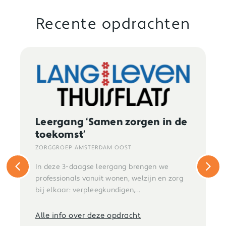
Recente opdrachten
Leergang ‘Samen zorgen in de
toekomst’
ZORGGROEP AMSTERDAM OOST
In deze 3-daagse leergang brengen we
professionals vanuit wonen, welzijn en zorg
bij elkaar: verpleegkundigen,...
Alle info over deze opdracht