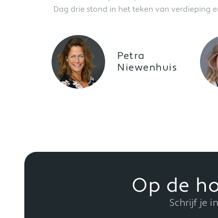
Dag drie stond in het teken van verdieping 
Petra
Niewenhuis
Op de ho
Schrijf je 