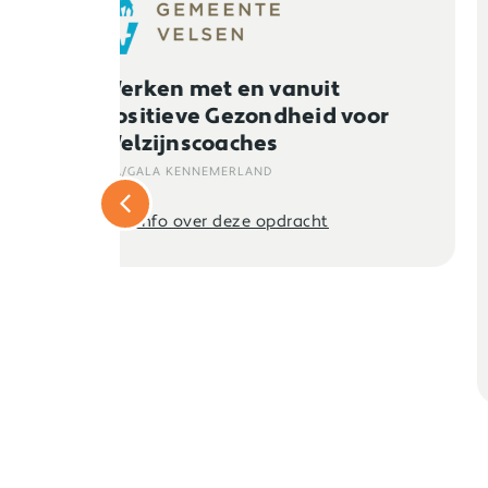
Leergang ‘Samen zorgen in
voor
de toekomst’
ZORGGROEP AMSTERDAM OOST
In deze 3-daagse leergang brengen
we professionals vanuit wonen,
welzijn en zorg bij elkaar:
verpleegkundigen,...
Alle info over deze opdracht