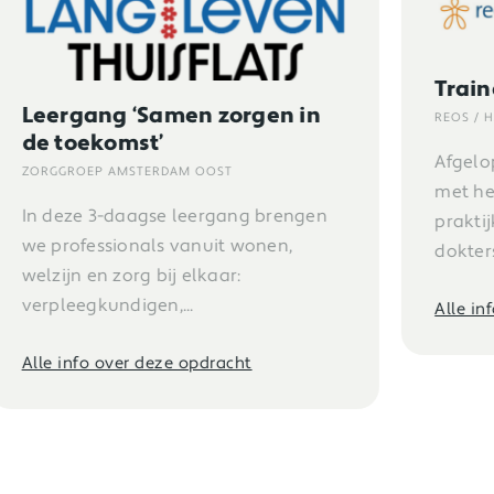
Trainer Positieve Gezondheid
REOS / HADOKS
Afgelopen weken zijn we begonnen
met het trainen van huisartsen,
praktijkondersteuners en
doktersassistenten in het...
Alle info over deze opdracht