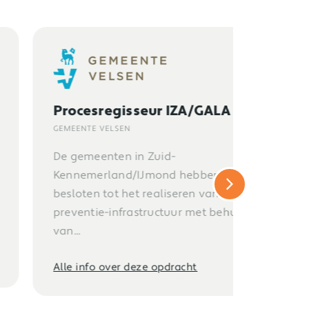
Proces
Procesregisseur IZA/GALA
zorgco
GEMEENTE VELSEN
verken
(spoed
De gemeenten in Zuid-
dienst
Kennemerland/IJmond hebben
besloten tot het realiseren van een
HZK
preventie-infrastructuur met behulp
Binnen d
van...
gewerkt 
samenwe
Alle info over deze opdracht
beschikba