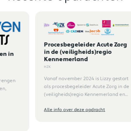
Procesbegeleider Acute Zorg
in de (veiligheids)regio
Kennemerland
HZK
Vanaf november 2024 is Lizzy gestart
als procesbegeleider Acute Zorg in de
(veiligheids)regio Kennemerland en...
Alle info over deze opdracht