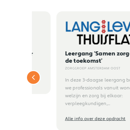
Leergang ‘Samen zorgen in
voor
de toekomst’
ZORGGROEP AMSTERDAM OOST
In deze 3-daagse leergang brengen
we professionals vanuit wonen,
welzijn en zorg bij elkaar:
verpleegkundigen,...
Alle info over deze opdracht