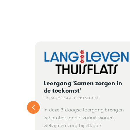
Trainer Positieve Gezondheid
en in
REOS / HADOKS
Afgelopen weken zijn we begonnen
met het trainen van huisartsen,
brengen
praktijkondersteuners en
en,
doktersassistenten in het...