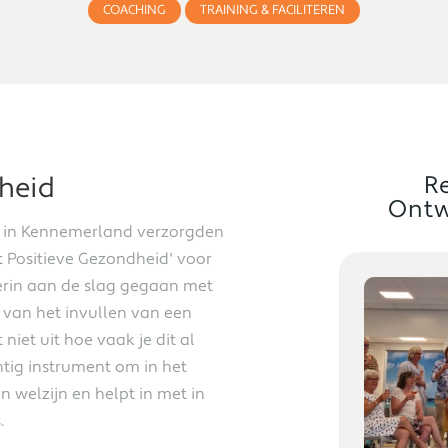
COACHING
TRAINING & FACILITEREN
dheid
R
Ontw
g in Kennemerland verzorgden
t Positieve Gezondheid' voor
ierin aan de slag gegaan met
BLOG
 van het invullen van een
iet uit hoe vaak je dit al
htig instrument om in het
 welzijn en helpt in met in
.