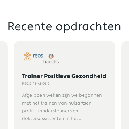
Recente opdrachten
Procesbegeleider Acute Zorg
in de (veiligheids)regio
Kennemerland
HZK
Vanaf november 2024 is Lizzy gestart
als procesbegeleider Acute Zorg in de
(veiligheids)regio Kennemerland en...