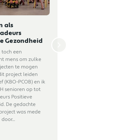
p Positieve
Gecertificeerd traine
heid
Positieve Gezondhei
uari toog ik namens
Op maandag 18 november
te for Positive Health
2019 ontving ik uit handen 
Amsterdamse bos.
Machteld Huber, grondlegge
 bij een
van het gedachtegoed van
ddag van het
Positieve Gezondheid en het
werkingsverband in
Institute for Positive Health
n een workshop
(iPH), mijn certificaat als
ieve Gezondheid.
“trainer werken met Positie
evlogenheid en
Gezondheid”. Dit betekent d
sme! Met huisartsen,
ik in 2019...
 en...
Lees verder