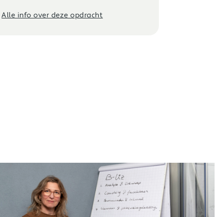
gewerkt 
samenwe
Alle info over deze opdracht
beschikba
Alle info