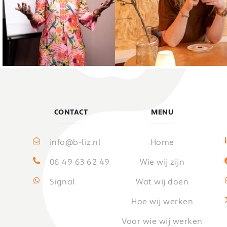
CONTACT
MENU
info@b-liz.nl
Home
06 49 63 62 49
Wie wij zijn
Signal
Wat wij doen
Hoe wij werken
Voor wie wij werken