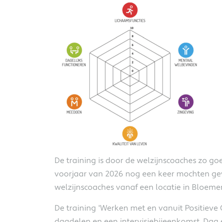
Trainers Positieve
Gezondheid in de
Noordkop
Vanuit ZONH draag ik bij aan
het vormgeven van het
netwerk Noordkop Gezond
voor Elkaar. Binnen dit
netwerk streven we met 22
organisaties naar een positief
gezonde regio. Een regio
De training is door de welzijnscoaches zo g
waarin het gedachtegoed van
voorjaar van 2026 nog een keer mochten ge
Positieve Gezondheid handen
welzijnscoaches vanaf een locatie in Bloem
en voeten krijgt....
De training 'Werken met en vanuit Positieve 
Lees verder
dagdelen en een intervisiebijeenkomst. Dag 