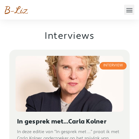
Interviews
INTERVIEW
In gesprek met…Carla Kolner
In deze editie van “In gesprek met …” praat ik met
Carla Kolner, onderzoeker op het snijvlak van