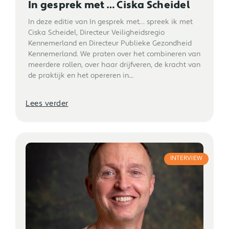
In gesprek met … Ciska Scheidel
In deze editie van In gesprek met… spreek ik met
Ciska Scheidel, Directeur Veiligheidsregio
Kennemerland en Directeur Publieke Gezondheid
Kennemerland. We praten over het combineren van
meerdere rollen, over haar drijfveren, de kracht van
de praktijk en het opereren in...
Lees verder
INTERVIEW