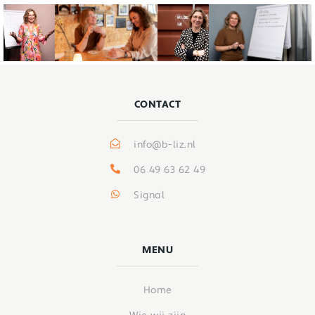
CONTACT
info@b-liz.nl
06 49 63 62 49
Signal
MENU
Home