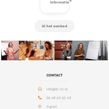
informatie
Al het aanbod
CONTACT
info@b-liz.nl
06 49 63 62 49
Signal