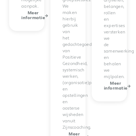
mogelijke
groepssessies.
drijfveren,
aanpak.
We
belangen,
maken
Meer
rollen
informatie
hierbij
en
gebruik
expertises
van
versterken
het
we
gedachtegoed
de
van
samenwerking
Positieve
en
Gezondheid,
behalen
systemisch
we
werken,
mijlpalen.
(organisatie)psychologie
Meer
informatie
en
opstellingen
en
oosterse
wijsheden
vanuit
Zijnscoaching.
Meer