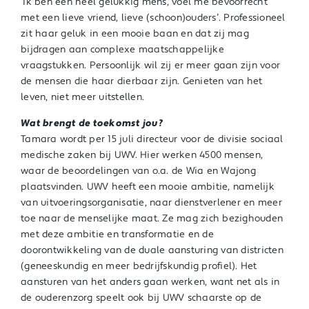
‘Ik ben een heel gelukkig mens, voel me bevoorrecht
met een lieve vriend, lieve (schoon)ouders’. Professioneel
zit haar geluk in een mooie baan en dat zij mag
bijdragen aan complexe maatschappelijke
vraagstukken. Persoonlijk wil zij er meer gaan zijn voor
de mensen die haar dierbaar zijn. Genieten van het
leven, niet meer uitstellen.
Wat brengt de toekomst jou?
Tamara wordt per 15 juli directeur voor de divisie sociaal
medische zaken bij UWV. Hier werken 4500 mensen,
waar de beoordelingen van o.a. de Wia en Wajong
plaatsvinden. UWV heeft een mooie ambitie, namelijk
van uitvoeringsorganisatie, naar dienstverlener en meer
toe naar de menselijke maat. Ze mag zich bezighouden
met deze ambitie en transformatie en de
doorontwikkeling van de duale aansturing van districten
(geneeskundig en meer bedrijfskundig profiel). Het
aansturen van het anders gaan werken, want net als in
de ouderenzorg speelt ook bij UWV schaarste op de