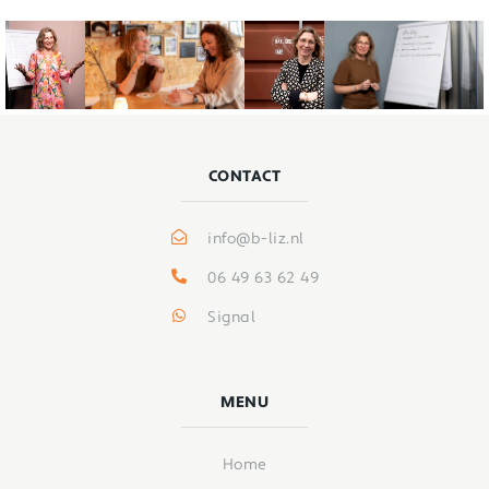
CONTACT
info@b-liz.nl
06 49 63 62 49
Signal
MENU
Home