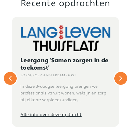
Recente opdrachten
Leergang ‘Samen zorgen in de
toekomst’
ZORGGROEP AMSTERDAM OOST
In deze 3-daagse leergang brengen we
professionals vanuit wonen, welzijn en zorg
bij elkaar: verpleegkundigen,...
Alle info over deze opdracht