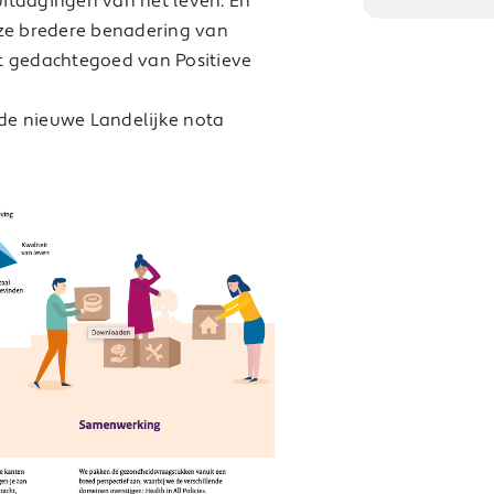
 uitdagingen van het leven. En
eze bredere benadering van
t gedachtegoed van Positieve
 de nieuwe Landelijke nota