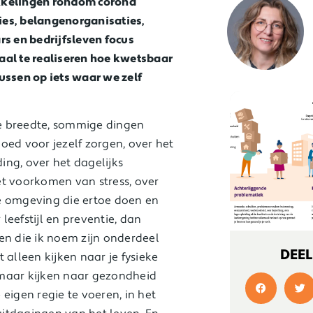
ikkelingen rondom corona
ies, belangenorganisaties,
rs en bedrijfsleven focus
aal te realiseren hoe kwetsbaar
ocussen op iets waar we zelf
lle breedte, sommige dingen
oed voor jezelf zorgen, over het
ng, over het dagelijks
et voorkomen van stress, over
e omgeving die ertoe doen en
 leefstijl en preventie, dan
en die ik noem zijn onderdeel
DEEL
 alleen kijken naar je fysieke
 maar kijken naar gezondheid
eigen regie te voeren, in het