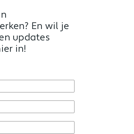
in
rken? En wil je
 en updates
ier in!