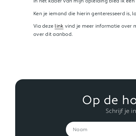
In het kader van mijn opleiding bied ik een
Ken je iemand die hierin geïnteresseerd is, 
Via deze
link
vind je meer informatie over m
over dit aanbod.
Op de ho
Schrijf je 