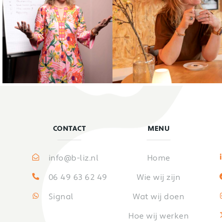
CONTACT
MENU
info@b-liz.nl
Home
06 49 63 62 49
Wie wij zijn
Signal
Wat wij doen
Hoe wij werken