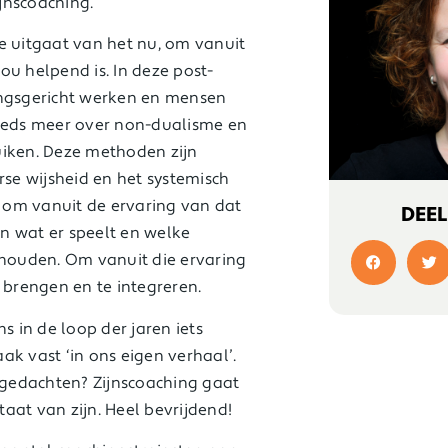
ijnscoaching.
e uitgaat van het nu, om vanuit
ou helpend is. In deze post-
ingsgericht werken en mensen
teeds meer over non-dualisme en
uiken. Deze methoden zijn
rse wijsheid en het systemisch
t om vanuit de ervaring van dat
DEEL
wat er speelt en welke
 houden. Om vanuit die ervaring
e brengen en te integreren.
s in de loop der jaren iets
ak vast ‘in ons eigen verhaal’.
e gedachten? Zijnscoaching gaat
taat van zijn. Heel bevrijdend!