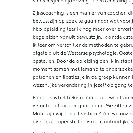
Sinds begin dit jaar volg ik een opleiding Z
Zijnscoaching is een manier van coachen di
bewustzijn op zoek te gaan naar wat voor j
hbo-opleiding leer ik nog meer over ervar
begeleiden vanuit bewustzijn. Ik ontdek s
ik leer om verschillende methoden te gebr
afgeleid uit de Westerse psychologie, Ooste
opstellen. Door de opleiding ben ik in staa
moment samen met iemand te onderzoeken 
patronen en fixaties je in de greep kunnen
wezenlijke verandering in jezelf op gang t
Eigenlijk is het bekend maar zijn we als men
vergeten of minder gaan doen. We zitten va
Maar zijn wij ook dit verhaal? Zijn we onz
over jezelf openstellen voor je natuurlijke s