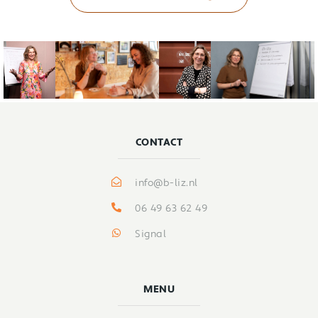
CONTACT
info@b-liz.nl
06 49 63 62 49
Signal
MENU