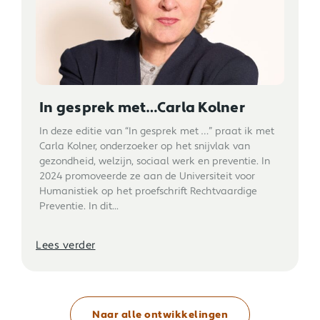
In gesprek met…Carla Kolner
In deze editie van “In gesprek met …” praat ik met
Carla Kolner, onderzoeker op het snijvlak van
gezondheid, welzijn, sociaal werk en preventie. In
2024 promoveerde ze aan de Universiteit voor
Humanistiek op het proefschrift Rechtvaardige
Preventie. In dit...
Lees verder
Naar alle ontwikkelingen