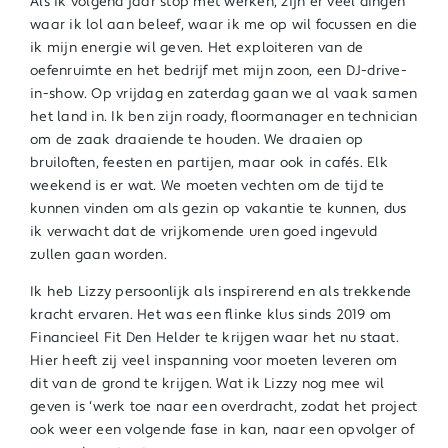
Als ik volgend jaar stop met werken, zijn er veel dingen
waar ik lol aan beleef, waar ik me op wil focussen en die
ik mijn energie wil geven. Het exploiteren van de
oefenruimte en het bedrijf met mijn zoon, een DJ-drive-
in-show. Op vrijdag en zaterdag gaan we al vaak samen
het land in. Ik ben zijn roady, floormanager en technician
om de zaak draaiende te houden. We draaien op
bruiloften, feesten en partijen, maar ook in cafés. Elk
weekend is er wat. We moeten vechten om de tijd te
kunnen vinden om als gezin op vakantie te kunnen, dus
ik verwacht dat de vrijkomende uren goed ingevuld
zullen gaan worden.
Ik heb Lizzy persoonlijk als inspirerend en als trekkende
kracht ervaren. Het was een flinke klus sinds 2019 om
Financieel Fit Den Helder te krijgen waar het nu staat.
Hier heeft zij veel inspanning voor moeten leveren om
dit van de grond te krijgen. Wat ik Lizzy nog mee wil
geven is ‘werk toe naar een overdracht, zodat het project
ook weer een volgende fase in kan, naar een opvolger of