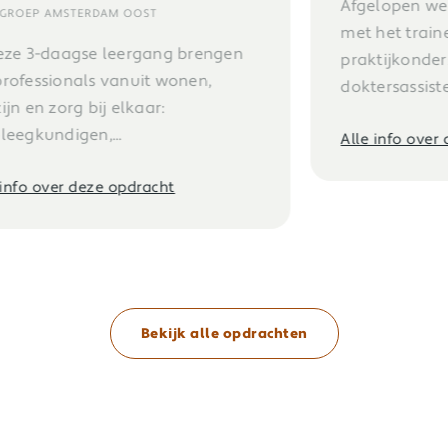
Afgelopen weken zijn we begonnen
met het trainen van huisartsen,
praktijkondersteuners en
doktersassistenten in het...
Alle info over deze opdracht
Bekijk alle opdrachten