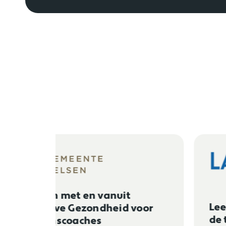
Leergang ‘Samen zorgen in
voor
de toekomst’