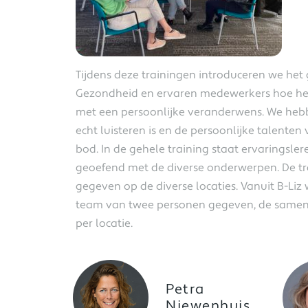
Tijdens deze trainingen introduceren we het
Gezondheid en ervaren medewerkers hoe het 
met een persoonlijke veranderwens. We hebb
echt luisteren is en de persoonlijke talen
bod. In de gehele training staat ervaringsle
geoefend met de diverse onderwerpen. De tr
gegeven op de diverse locaties. Vanuit B-Liz 
team van twee personen gegeven, de samenst
per locatie.
Petra
Niewenhuis