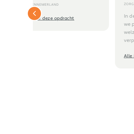
ZORGGROEP AMSTERDAM OOST
In deze 3-daagse leergang brengen
we professionals vanuit wonen,
welzijn en zorg bij elkaar:
verpleegkundigen,...
Alle info over deze opdracht