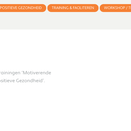
POSITIEVE GEZONDHEID
TRAINING & FACILITEREN
WORKSHOP / TR
ainingen ‘Motiverende
sitieve Gezondheid’.