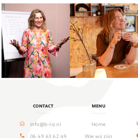
CONTACT
MENU
info@b-liz.nl
Home
06 49 63 62 49
Wie wij zijn