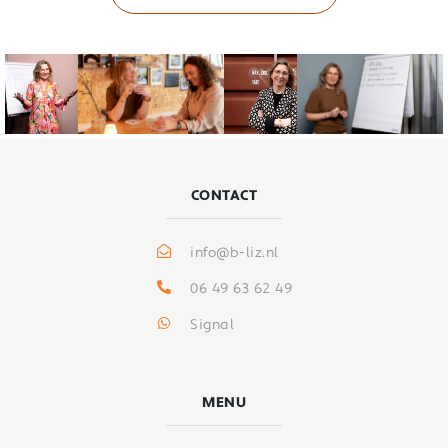
CONTACT
info@b-liz.nl
06 49 63 62 49
Signal
MENU