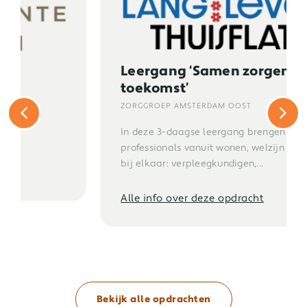
Leergang ‘Samen zorgen in de
toekomst’
ZORGGROEP AMSTERDAM OOST
In deze 3-daagse leergang brengen we
professionals vanuit wonen, welzijn en zorg
bij elkaar: verpleegkundigen,...
Alle info over deze opdracht
Bekijk alle opdrachten