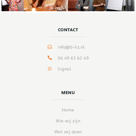
CONTACT
info@b-liz.nl
06 49 63 62 49
Signal
MENU
Home
Wie wij zijn
Wat wij doen