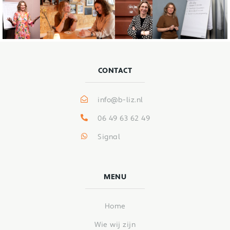
CONTACT
info@b-liz.nl
06 49 63 62 49
Signal
MENU
Home
Wie wij zijn