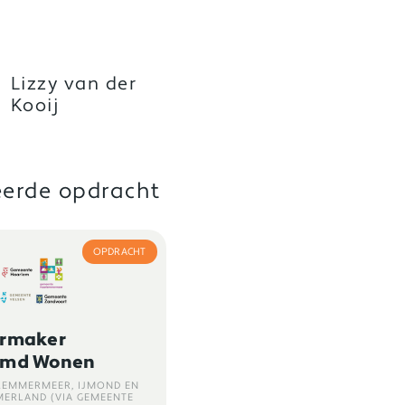
Lizzy van der
Kooij
eerde opdracht
OPDRACHT
ermaker
rmd Wonen
LEMMERMEER, IJMOND EN
MERLAND (VIA GEMEENTE