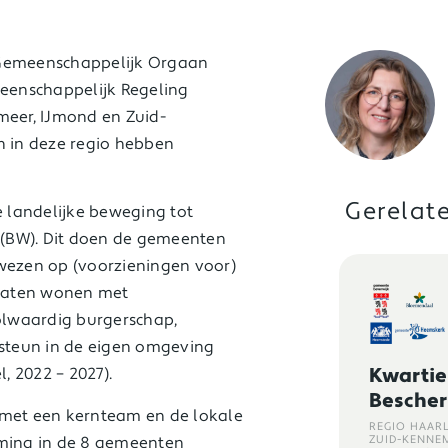
 Gemeenschappelijk Orgaan
eenschappelijk Regeling
eer, IJmond en Zuid-
 in deze regio hebben
Gerelat
 landelijke beweging tot
(BW). Dit doen de gemeenten
ewezen op (voorzieningen voor)
laten wonen met
volwaardig burgerschap,
 steun in de eigen omgeving
Kwarti
, 2022 – 2027).
Besche
 met een kernteam en de lokale
REGIO HAAR
rming in de 8 gemeenten
ZUID-KENNE