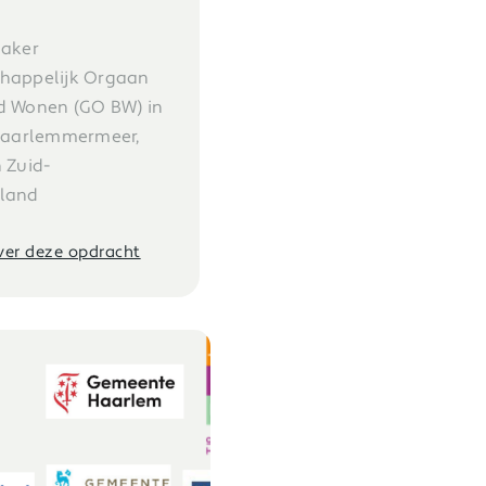
maker
happelijk Orgaan
d Wonen (GO BW) in
Haarlemmermeer,
 Zuid-
land
over deze opdracht