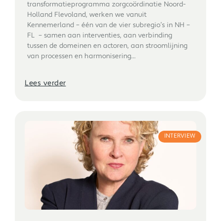
transformatieprogramma zorgcoördinatie Noord-
Holland Flevoland, werken we vanuit
Kennemerland – één van de vier subregio’s in NH –
FL – samen aan interventies, aan verbinding
tussen de domeinen en actoren, aan stroomlijning
van processen en harmonisering...
Lees verder
INTERVIEW