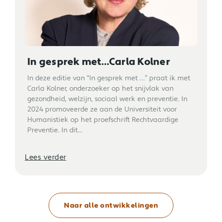
In gesprek met…Carla Kolner
In deze editie van “In gesprek met …” praat ik met
Carla Kolner, onderzoeker op het snijvlak van
gezondheid, welzijn, sociaal werk en preventie. In
2024 promoveerde ze aan de Universiteit voor
Humanistiek op het proefschrift Rechtvaardige
Preventie. In dit...
Lees verder
Naar alle ontwikkelingen