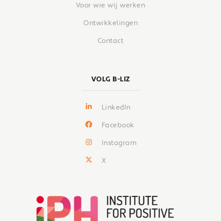
Voor wie wij werken
Ontwikkelingen
Contact
VOLG B-LIZ
LinkedIn
Facebook
Instagram
X