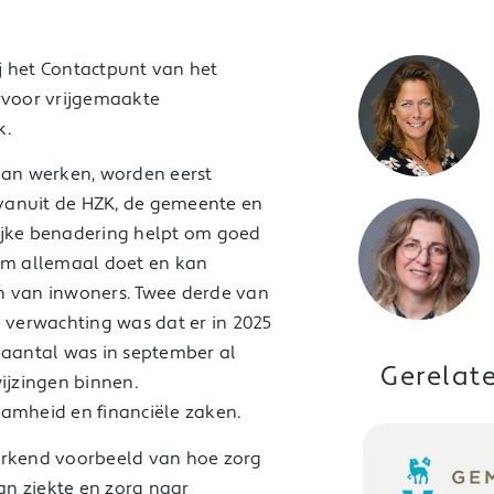
j het Contactpunt van het
ervoor vrijgemaakte
k.
aan werken, worden eerst
vanuit de HZK, de gemeente en
ijke benadering helpt om goed
eam allemaal doet en kan
n van inwoners. Twee derde van
e verwachting was dat er in 2025
 aantal was in september al
Gerelat
ijzingen binnen.
mheid en financiële zaken.
erkend voorbeeld van hoe zorg
n ziekte en zorg naar