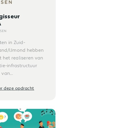
gisseur
A
LSEN
en in Zuid-
and/IJmond hebben
t het realiseren van
ie-infrastructuur
van...
ver deze opdracht