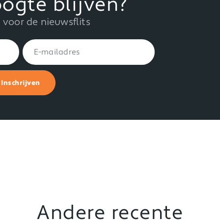
ogte blijven?
in voor de nieuwsflits
Inschrijven
Andere recente