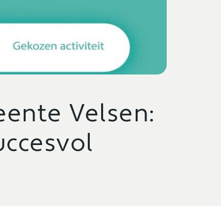
ente Velsen:
uccesvol