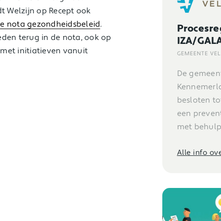
dt Welzijn op Recept ook
ke nota gezondheidsbeleid
.
Procesre
en terug in de nota, ook op
IZA/GAL
met initiatieven vanuit
GEMEENTE VE
De gemeent
Kennemerl
besloten to
een prevent
met behulp 
Alle info o