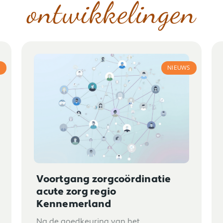
ontwikkelingen
S
NIEUWS
Voortgang zorgcoördinatie
acute zorg regio
Kennemerland
Na de goedkeuring van het