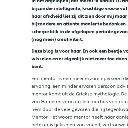
In het afgelopen jaar mocht ik vanuit ZONH
bijzonder intelligente, krachtige vrouw vol
haar afscheid liet zij dit zien door mij ma
bijzondere en attente manier te bedanken. 
scherpe blik in de afgelopen periode gevan
(nog meer) creativiteit.
Deze blog is voor haar. En ook een beetje 
wisselen en er eigenlijk niet meer toe doen
bent.
Een mentor is een meer ervaren persoon die
ervaring, een minder ervaren persoon advis
mentor komt uit de Griekse mythologie. De 
van Homerus voorzag Telemachos van raad.
hem door de vele gevaren die hij tegenkwa
Mentor. Het woord mentor heeft naar aanl
betekenis gekregen van vriend, vertrouwel