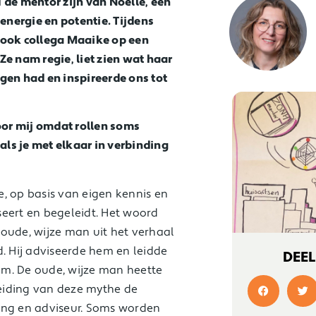
 de mentor zijn van Noëlle, een
 energie en potentie. Tijdens
ar ook collega Maaike op een
Ze nam regie, liet zien wat haar
gen had en inspireerde ons tot
voor mij omdat rollen soms
 als je met elkaar in verbinding
, op basis van eigen kennis en
eert en begeleidt. Het woord
oude, wijze man uit het verhaal
 Hij adviseerde hem en leidde
DEEL
m. De oude, wijze man heette
eiding van deze mythe de
ing en adviseur. Soms worden